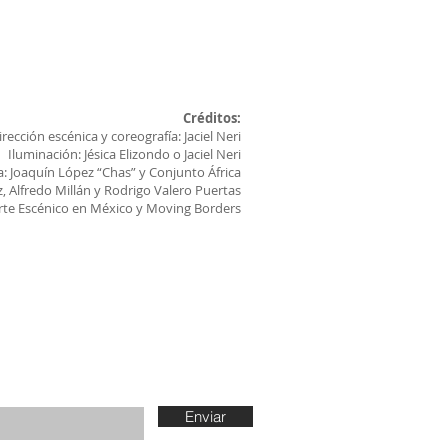
Créditos:
irección escénica y coreografía: Jaciel Neri
Iluminación: Jésica Elizondo o Jaciel Neri
: Joaquín López “Chas” y Conjunto África
, Alfredo Millán y Rodrigo Valero Puertas
Arte Escénico en México y Moving Borders
 to keep up to
ur news
Enviar