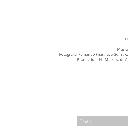
D
Música
Fotografía: Fernando Frías, Ieve González
Producción: iN - Muestra de 
Leave us your email
il.com
date with o