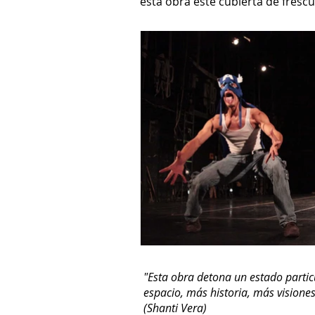
esta obra esté cubierta de frescur
"Esta obra detona un estado part
espacio, más historia, más vision
(Shanti Vera)