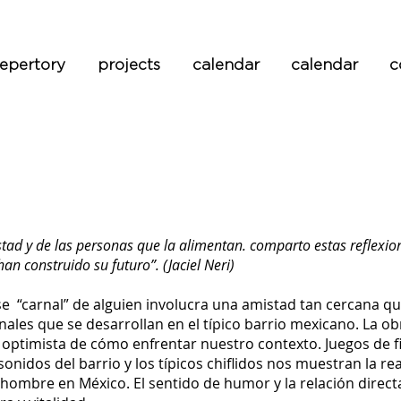
repertory
projects
calendar
calendar
c
stad y de las personas que la alimentan. comparto estas reflexio
n construido su futuro”. (Jaciel Neri)
se “carnal” de alguien involucra una amistad tan cercana que
rnales que se desarrollan en el típico barrio mexicano. La o
optimista de cómo enfrentar nuestro contexto. Juegos de fis
 sonidos del barrio y los típicos chiflidos nos muestran la re
l hombre en México. El sentido de humor y la relación direc